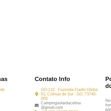
nas
Contato Info
P
d
ade
GO-132 - Fazenda Fradin Gleba
01, Colinas do Sul - GO, 73740-
000
Nos
Campingsolardacolina
hor
@gmail.com
par